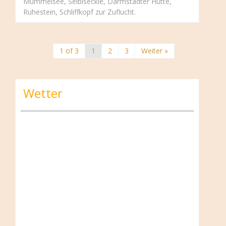
Mummelsee, Seiblseckle, Darmstädter Hütte,
Ruhestein, Schliffkopf zur Zuflucht.
1 of 3
1
2
3
Weiter »
Wetter