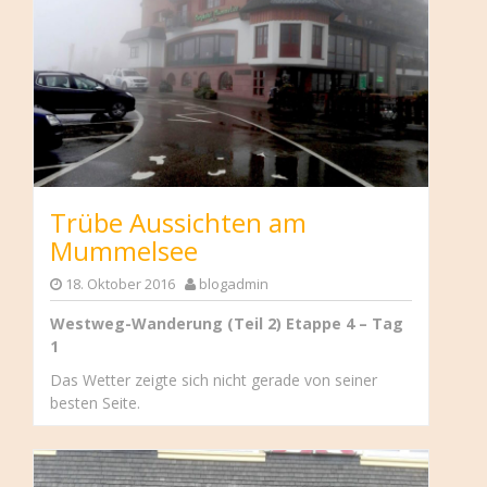
Trübe Aussichten am
Mummelsee
18. Oktober 2016
blogadmin
Westweg-Wanderung (Teil 2) Etappe 4 – Tag
1
Das Wetter zeigte sich nicht gerade von seiner
besten Seite.