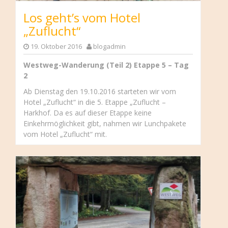
Los geht’s vom Hotel
„Zuflucht“
19. Oktober 2016
blogadmin
Westweg-Wanderung (Teil 2) Etappe 5 – Tag
2
Ab Dienstag den 19.10.2016 starteten wir vom
Hotel „Zuflucht“ in die 5. Etappe „Zuflucht –
Harkhof. Da es auf dieser Etappe keine
Einkehrmöglichkeit gibt, nahmen wir Lunchpakete
vom Hotel „Zuflucht“ mit.