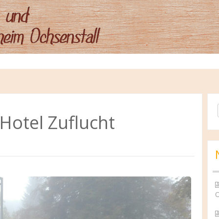
Se
 Hotel Zuflucht
for
O